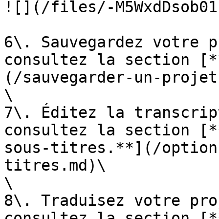
![](/files/-M5WxdDsob01
6\. Sauvegardez votre p
consultez la section [*
(/sauvegarder-un-projet
\

7\. Éditez la transcrip
consultez la section [*
sous-titres.**](/option
titres.md)\

\

8\. Traduisez votre pro
consultez la section [*