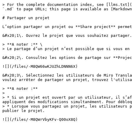
> For the complete documentation index, see [llms.txt](
`.md` to page URLs; this page is available as [Markdown
# Partager un projet

L’option partager un projet ou **Share project** permet
&#x20;1\. Ouvrez le projet que vous souhaitez partager.

> **A noter :** \

> Le partage d’un projet n’est possible que si vous en 
&#x20;2\. Consultez les options de partage sur **Projec
![](/files/-M8QW66wKJUZhLDNNN6X)

&#x20;3\. Sélectionnez les utilisateurs de Miro Transla
voulez arrêter de partager un projet, trouvez l'utilisa
> **A noter :**

>

> * Si un projet est ouvert par un utilisateur, il s’af
appliquent des modifications simultanément. Pour débloq
> * Lorsque vous partagez un projet, les utilisateurs p
publier le projet.
