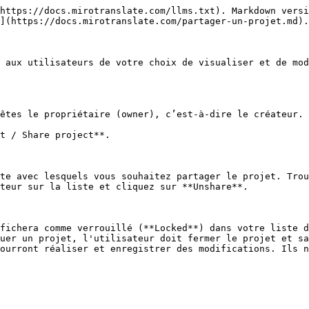
https://docs.mirotranslate.com/llms.txt). Markdown versi
](https://docs.mirotranslate.com/partager-un-projet.md).

 aux utilisateurs de votre choix de visualiser et de mod
êtes le propriétaire (owner), c’est-à-dire le créateur.

t / Share project**.

te avec lesquels vous souhaitez partager le projet. Trou
teur sur la liste et cliquez sur **Unshare**.

fichera comme verrouillé (**Locked**) dans votre liste d
uer un projet, l'utilisateur doit fermer le projet et sa
ourront réaliser et enregistrer des modifications. Ils n