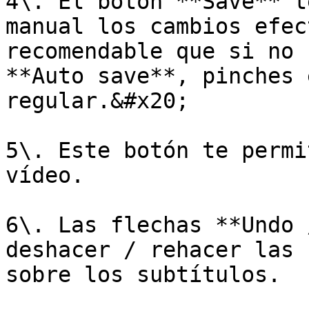
4\. El botón **Save** t
manual los cambios efec
recomendable que si no 
**Auto save**, pinches 
regular.&#x20;

5\. Este botón te permi
vídeo.

6\. Las flechas **Undo 
deshacer / rehacer las 