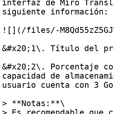
interfaz de Miro Transl
siguiente información:

![](/files/-M8Qd55zZ5GJ
&#x20;1\. Título del pr
&#x20;2\. Porcentaje co
capacidad de almacenami
usuario cuenta con 3 Go
> **Notas:**\

> Es recomendable que c