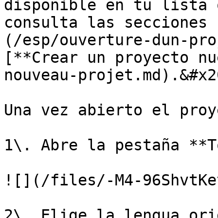
disponible en tu lista 
consulta las secciones 
(/esp/ouverture-dun-pro
[**Crear un proyecto nu
nouveau-projet.md).&#x20
Una vez abierto el proy
1\. Abre la pestaña **T
![](/files/-M4-96ShvtKe
2\. Elige la lengua ori