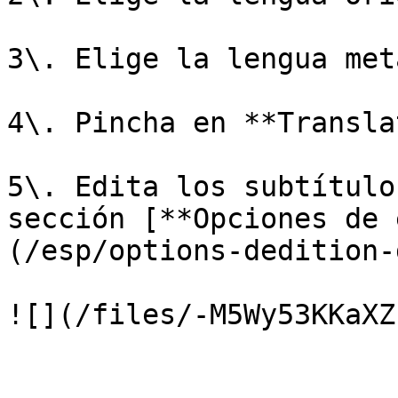
3\. Elige la lengua met
4\. Pincha en **Transla
5\. Edita los subtítulo
sección [**Opciones de 
(/esp/options-dedition-